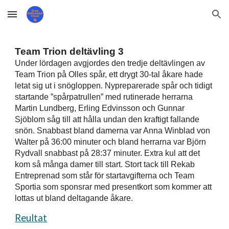
Skip to main content
Skip to navigation
Team Trion deltävling 3
Under lördagen avgjordes den tredje deltävlingen av 
Team Trion på Olles spår, ett drygt 30-tal åkare hade 
letat sig ut i snögloppen. Nypreparerade spår och tidigt 
startande ”spårpatrullen” med rutinerade herrarna 
Martin Lundberg, Erling Edvinsson och Gunnar 
Sjöblom såg till att hålla undan den kraftigt fallande 
snön. Snabbast bland damerna var Anna Winblad von 
Walter på 36:00 minuter och bland herrarna var Björn 
Rydvall snabbast på 28:37 minuter. Extra kul att det 
kom så många damer till start. Stort tack till Rekab 
Entreprenad som står för startavgifterna och Team 
Sportia som sponsrar med presentkort som kommer att 
lottas ut bland deltagande åkare.
Reultat